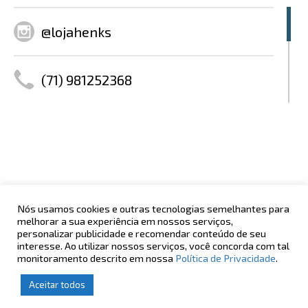
@lojahenks
(71) 981252368
www.henks.com.br
@henkscasualwear
Nós usamos cookies e outras tecnologias semelhantes para
melhorar a sua experiência em nossos serviços,
POLÍTICA DE PRIVACIDADE
AV. CENTENÁRIO, 2992
personalizar publicidade e recomendar conteúdo de seu
MERCHANDISING
CHAME CHAME - SALVADOR - BA
interesse. Ao utilizar nossos serviços, você concorda com tal
ÁREA DO LOJISTA
monitoramento descrito em nossa
Política de Privacidade
.
ATENDIMENTO
OUVIDORIA
(71) 2108-8288
ouvidoria@enashopp.com.br
Aceitar todos