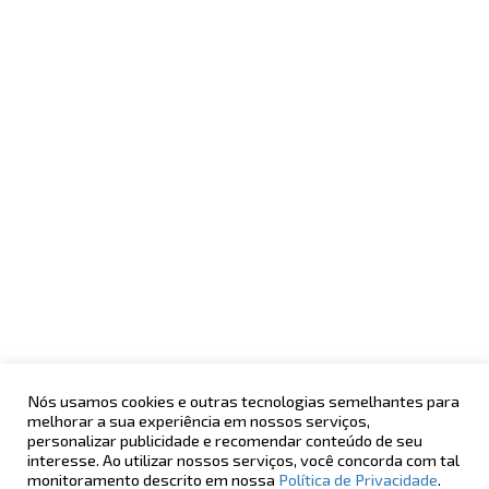
Nós usamos cookies e outras tecnologias semelhantes para
melhorar a sua experiência em nossos serviços,
POLÍTICA DE PRIVACIDADE
AV. CENTENÁRIO, 2992
personalizar publicidade e recomendar conteúdo de seu
MERCHANDISING
CHAME CHAME - SALVADOR - BA
interesse. Ao utilizar nossos serviços, você concorda com tal
ÁREA DO LOJISTA
monitoramento descrito em nossa
Política de Privacidade
.
ATENDIMENTO
OUVIDORIA