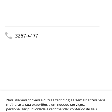
3267-4177
Nós usamos cookies e outras tecnologias semelhantes para
melhorar a sua experiência em nossos serviços,
POLÍTICA DE PRIVACIDADE
AV. CENTENÁRIO, 2992
personalizar publicidade e recomendar conteúdo de seu
MERCHANDISING
CHAME CHAME - SALVADOR - BA