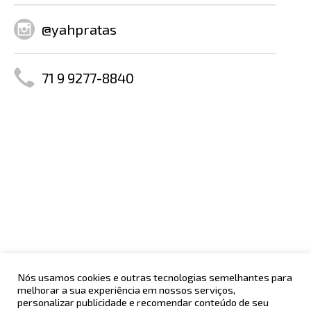
@yahpratas
71 9 9277-8840
Nós usamos cookies e outras tecnologias semelhantes para
melhorar a sua experiência em nossos serviços,
POLÍTICA DE PRIVACIDADE
AV. CENTENÁRIO, 2992
personalizar publicidade e recomendar conteúdo de seu
MERCHANDISING
CHAME CHAME - SALVADOR - BA