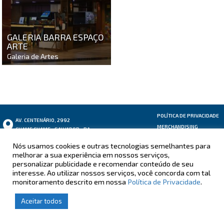
GALERIA BARRA ESPAÇO
ARTE
Galeria de Artes
POLÍTICA DE PRIVACIDADE
AV. CENTENÁRIO, 2992
MERCHANDISING
CHAME CHAME - SALVADOR - BA
ÁREA DO LOJISTA
ATENDIMENTO
OUVIDORIA
Nós usamos cookies e outras tecnologias semelhantes para
(71) 2108-8288
ouvidoria@enashopp.com.br
melhorar a sua experiência em nossos serviços,
personalizar publicidade e recomendar conteúdo de seu
interesse. Ao utilizar nossos serviços, você concorda com tal
monitoramento descrito em nossa
Política de Privacidade
.
Aceitar todos