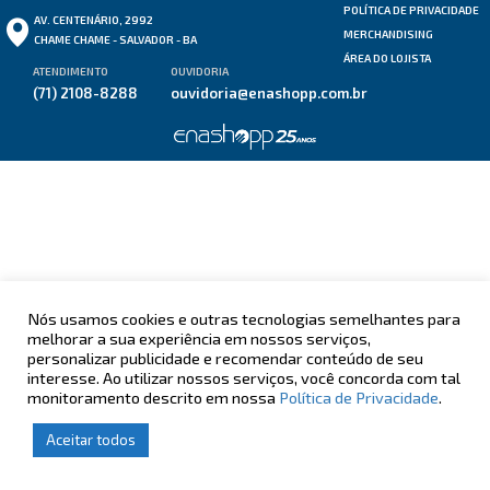
POLÍTICA DE PRIVACIDADE
AV. CENTENÁRIO, 2992
MERCHANDISING
CHAME CHAME - SALVADOR - BA
ÁREA DO LOJISTA
ATENDIMENTO
OUVIDORIA
(71) 2108-8288
ouvidoria@enashopp.com.br
Nós usamos cookies e outras tecnologias semelhantes para
melhorar a sua experiência em nossos serviços,
personalizar publicidade e recomendar conteúdo de seu
interesse. Ao utilizar nossos serviços, você concorda com tal
monitoramento descrito em nossa
Política de Privacidade
.
Aceitar todos