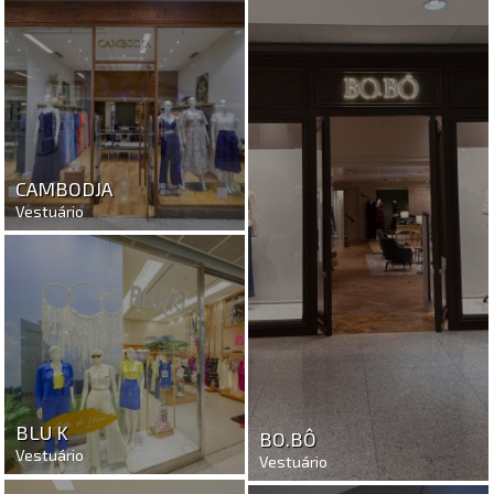
CAMBODJA
Vestuário
BLU K
BO.BÔ
Vestuário
Vestuário