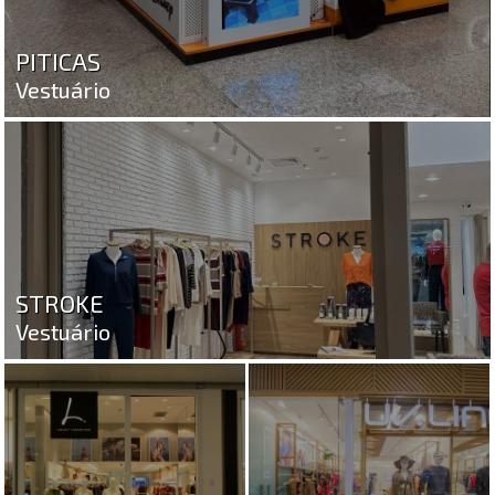
PITICAS
Vestuário
STROKE
Vestuário